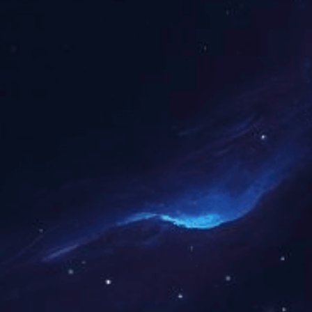
上海世界博览会
广州亚运会
上海世纪汇广场
中南大学湘雅医学院
江西省肿瘤医院
美的集团